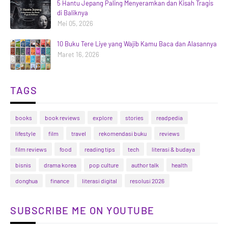
5 Hantu Jepang Paling Menyeramkan dan Kisah Tragis
di Baliknya
Mei 05, 2026
10 Buku Tere Liye yang Wajib Kamu Baca dan Alasannya
Maret 16, 2026
TAGS
books
book reviews
explore
stories
readpedia
lifestyle
film
travel
rekomendasi buku
reviews
film reviews
food
reading tips
tech
literasi & budaya
bisnis
drama korea
pop culture
author talk
health
donghua
finance
literasi digital
resolusi 2026
SUBSCRIBE ME ON YOUTUBE