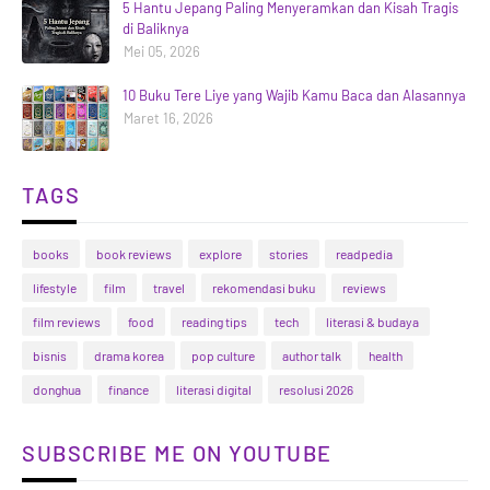
5 Hantu Jepang Paling Menyeramkan dan Kisah Tragis
di Baliknya
Mei 05, 2026
10 Buku Tere Liye yang Wajib Kamu Baca dan Alasannya
Maret 16, 2026
TAGS
books
book reviews
explore
stories
readpedia
lifestyle
film
travel
rekomendasi buku
reviews
film reviews
food
reading tips
tech
literasi & budaya
bisnis
drama korea
pop culture
author talk
health
donghua
finance
literasi digital
resolusi 2026
SUBSCRIBE ME ON YOUTUBE