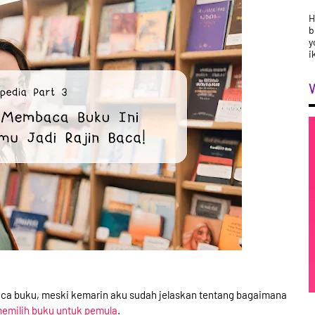
H
b
y
i
ca buku, meski kemarin aku sudah jelaskan tentang bagaimana
emilih buku untuk pemula
.