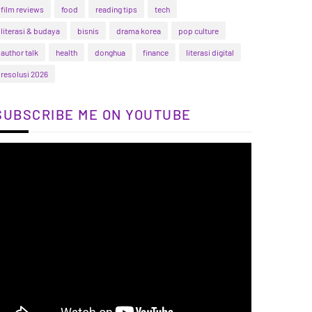
film reviews
food
reading tips
tech
literasi & budaya
bisnis
drama korea
pop culture
author talk
health
donghua
finance
literasi digital
resolusi 2026
SUBSCRIBE ME ON YOUTUBE