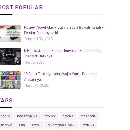
MOST POPULAR
Review Novel Klasik Catatan dari Bawah Tanah -
Fyodor Doestoyevski
Februari 06, 2025
5 Hantu Jepang Paling Menyeramkan dan Kisah
Tragis di Baliknya
Mei 05, 2026
10 Buku Tere Liye yang Wajib Kamu Baca dan
Alasannya
Maret 16, 2026
TAGS
books
book reviews
explore
stories
readpedia
lifestyle
film
travel
rekomendasi buku
reviews