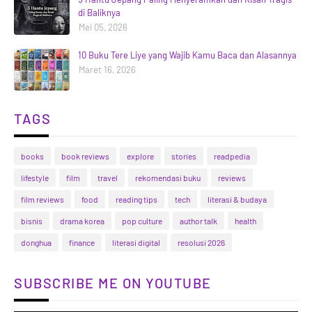
di Baliknya
Mei 05, 2026
10 Buku Tere Liye yang Wajib Kamu Baca dan Alasannya
Maret 16, 2026
TAGS
books
book reviews
explore
stories
readpedia
lifestyle
film
travel
rekomendasi buku
reviews
film reviews
food
reading tips
tech
literasi & budaya
bisnis
drama korea
pop culture
author talk
health
donghua
finance
literasi digital
resolusi 2026
SUBSCRIBE ME ON YOUTUBE