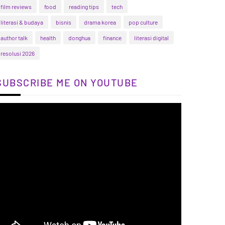
film reviews
food
reading tips
tech
literasi & budaya
bisnis
drama korea
pop culture
author talk
health
donghua
finance
literasi digital
resolusi 2026
SUBSCRIBE ME ON YOUTUBE