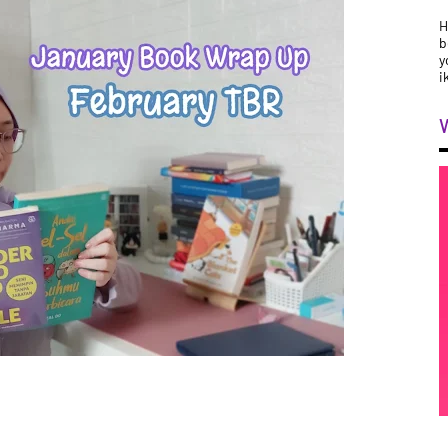
H
b
y
i