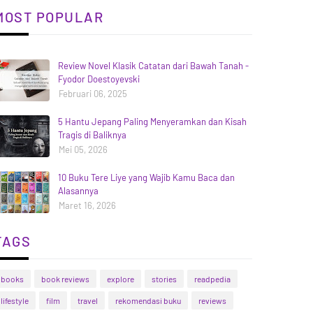
MOST POPULAR
Review Novel Klasik Catatan dari Bawah Tanah -
Fyodor Doestoyevski
Februari 06, 2025
5 Hantu Jepang Paling Menyeramkan dan Kisah
Tragis di Baliknya
Mei 05, 2026
10 Buku Tere Liye yang Wajib Kamu Baca dan
Alasannya
Maret 16, 2026
TAGS
books
book reviews
explore
stories
readpedia
lifestyle
film
travel
rekomendasi buku
reviews