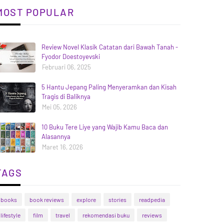
MOST POPULAR
Review Novel Klasik Catatan dari Bawah Tanah -
Fyodor Doestoyevski
Februari 06, 2025
5 Hantu Jepang Paling Menyeramkan dan Kisah
Tragis di Baliknya
Mei 05, 2026
10 Buku Tere Liye yang Wajib Kamu Baca dan
Alasannya
Maret 16, 2026
TAGS
books
book reviews
explore
stories
readpedia
lifestyle
film
travel
rekomendasi buku
reviews