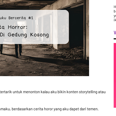
H
b
y
i
 tertarik untuk menonton kalau aku bikin konten storytelling atau
tamaku, berdasarkan cerita horor yang aku dapet dari temen.