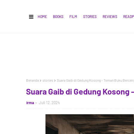
HOME
BOOKS
FILM
STORIES
REVIEWS
READP
Beranda
stories
Suara Gaib di Gedung Kosong - Teman Buku Berceri
Suara Gaib di Gedung Kosong 
irma
Juli 12, 2024