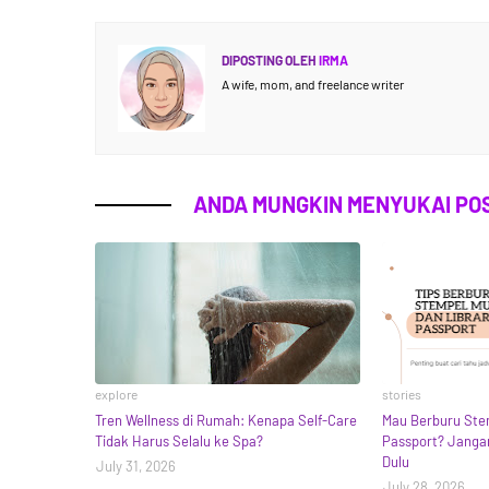
DIPOSTING OLEH
IRMA
A wife, mom, and freelance writer
ANDA MUNGKIN MENYUKAI POS
explore
stories
Tren Wellness di Rumah: Kenapa Self-Care
Mau Berburu Ste
Tidak Harus Selalu ke Spa?
Passport? Janga
Dulu
July 31, 2026
July 28, 2026