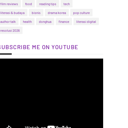
film reviews
food
reading tips
tech
literasi & budaya
bisnis
drama korea
pop culture
author talk
health
donghua
finance
literasi digital
resolusi 2026
SUBSCRIBE ME ON YOUTUBE