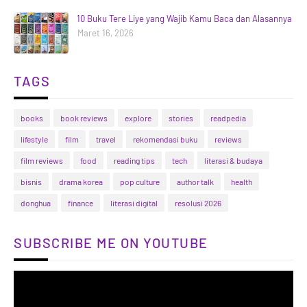
10 Buku Tere Liye yang Wajib Kamu Baca dan Alasannya
Maret 16, 2026
TAGS
books
book reviews
explore
stories
readpedia
lifestyle
film
travel
rekomendasi buku
reviews
film reviews
food
reading tips
tech
literasi & budaya
bisnis
drama korea
pop culture
author talk
health
donghua
finance
literasi digital
resolusi 2026
SUBSCRIBE ME ON YOUTUBE