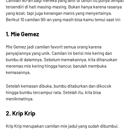
Camilan 90-an bagi mereka yang lahir di tahun itu punya tempat
tersendiri di hati masing-masing. Bukan hanya karena rasanya
yang lezat, tapi juga kenangan manis yang menyertainya.
Berikut 10 camilan 90-an yang masih bisa kamu temui saat ini:
1. Mie Gemez
Mie Gemez jadi camilan favorit semua orang karena
penyajiannya yang unik. Camilan ini berisi mie kering dan
bumbu di dalamnya. Sebelum memakannya, kita diharuskan
meremas mie kering hingga hancur, barulah membuka
kemasannya.
Setelah kemasan dibuka, bumbu ditaburkan dan dikocok
hingga bumbu tercampur rata. Setelah itu, kita bisa
menikmatinya.
2. Krip Krip
Krip Krip merupakan camilan mie jadul yang sudah dibumbui.