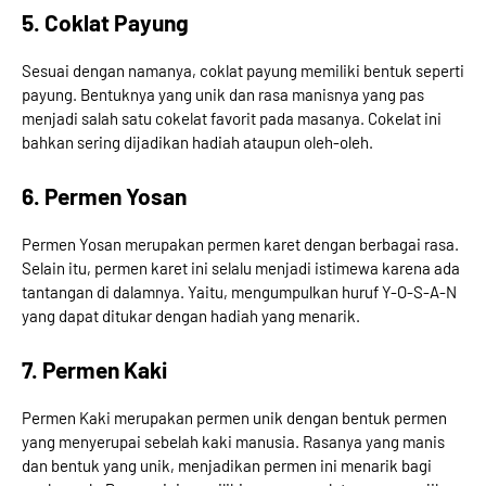
5. Coklat Payung
Sesuai dengan namanya, coklat payung memiliki bentuk seperti
payung. Bentuknya yang unik dan rasa manisnya yang pas
menjadi salah satu cokelat favorit pada masanya. Cokelat ini
bahkan sering dijadikan hadiah ataupun oleh-oleh.
6. Permen Yosan
Permen Yosan merupakan permen karet dengan berbagai rasa.
Selain itu, permen karet ini selalu menjadi istimewa karena ada
tantangan di dalamnya. Yaitu, mengumpulkan huruf Y-O-S-A-N
yang dapat ditukar dengan hadiah yang menarik.
7. Permen Kaki
Permen Kaki merupakan permen unik dengan bentuk permen
yang menyerupai sebelah kaki manusia. Rasanya yang manis
dan bentuk yang unik, menjadikan permen ini menarik bagi