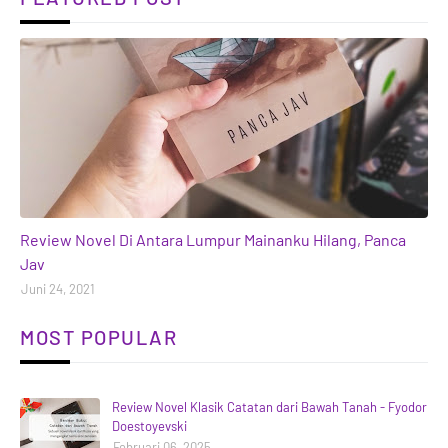
books
Review Novel Di Antara Lumpur Mainanku Hilang, Panca
Jav
Juni 24, 2021
MOST POPULAR
Review Novel Klasik Catatan dari Bawah Tanah - Fyodor
Doestoyevski
Februari 06, 2025