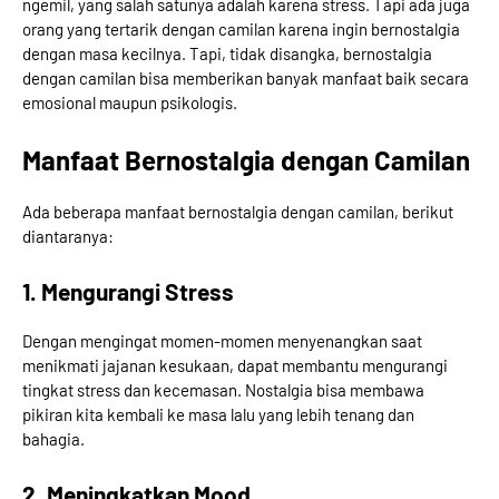
ngemil, yang salah satunya adalah karena stress. Tapi ada juga
orang yang tertarik dengan camilan karena ingin bernostalgia
dengan masa kecilnya. Tapi, tidak disangka, bernostalgia
dengan camilan bisa memberikan banyak manfaat baik secara
emosional maupun psikologis.
Manfaat Bernostalgia dengan Camilan
Ada beberapa manfaat bernostalgia dengan camilan, berikut
diantaranya:
1. Mengurangi Stress
Dengan mengingat momen-momen menyenangkan saat
menikmati jajanan kesukaan, dapat membantu mengurangi
tingkat stress dan kecemasan. Nostalgia bisa membawa
pikiran kita kembali ke masa lalu yang lebih tenang dan
bahagia.
2. Meningkatkan Mood