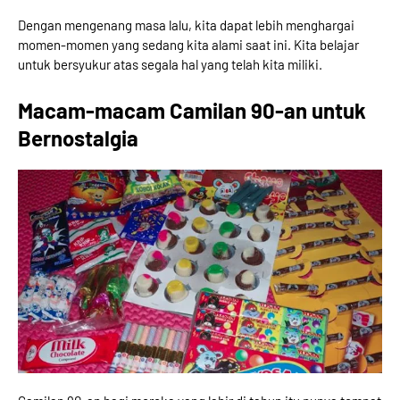
Dengan mengenang masa lalu, kita dapat lebih menghargai
momen-momen yang sedang kita alami saat ini. Kita belajar
untuk bersyukur atas segala hal yang telah kita miliki.
Macam-macam Camilan 90-an untuk
Bernostalgia