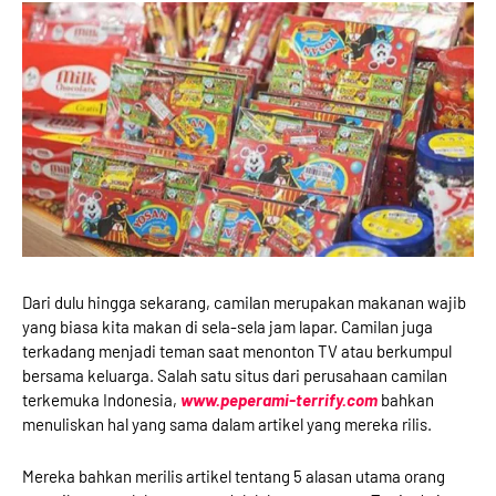
Dari dulu hingga sekarang, camilan merupakan makanan wajib
yang biasa kita makan di sela-sela jam lapar. Camilan juga
terkadang menjadi teman saat menonton TV atau berkumpul
bersama keluarga. Salah satu situs dari perusahaan camilan
terkemuka Indonesia,
www.peperami-terrify.com
bahkan
menuliskan hal yang sama dalam artikel yang mereka rilis.
Mereka bahkan merilis artikel tentang 5 alasan utama orang