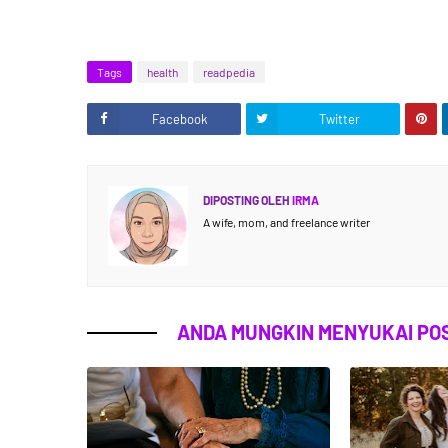
Tags
health
readpedia
Facebook
Twitter
DIPOSTING OLEH
IRMA
A wife, mom, and freelance writer
ANDA MUNGKIN MENYUKAI POS