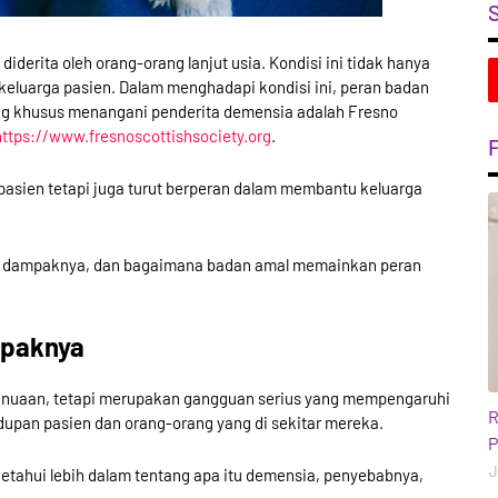
iderita oleh orang-orang lanjut usia. Kondisi ini tidak hanya
eluarga pasien. Dalam menghadapi kondisi ini, peran badan
ang khusus menangani penderita demensia adalah Fresno
https://www.fresnoscottishsociety.org
.
sien tetapi juga turut berperan dalam membantu keluarga
ia, dampaknya, dan bagaimana badan amal memainkan peran
mpaknya
penuaan, tetapi merupakan gangguan serius yang mempengaruhi
b
R
idupan pasien dan orang-orang yang di sekitar mereka.
P
J
tahui lebih dalam tentang apa itu demensia, penyebabnya,