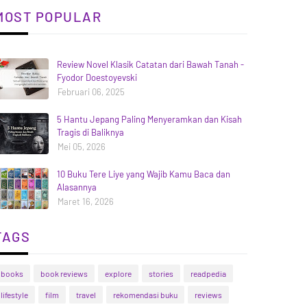
MOST POPULAR
Review Novel Klasik Catatan dari Bawah Tanah -
Fyodor Doestoyevski
Februari 06, 2025
5 Hantu Jepang Paling Menyeramkan dan Kisah
Tragis di Baliknya
Mei 05, 2026
10 Buku Tere Liye yang Wajib Kamu Baca dan
Alasannya
Maret 16, 2026
TAGS
books
book reviews
explore
stories
readpedia
lifestyle
film
travel
rekomendasi buku
reviews