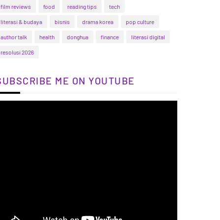
film reviews
food
reading tips
tech
literasi & budaya
bisnis
drama korea
pop culture
author talk
health
donghua
finance
literasi digital
resolusi 2026
SUBSCRIBE ME ON YOUTUBE