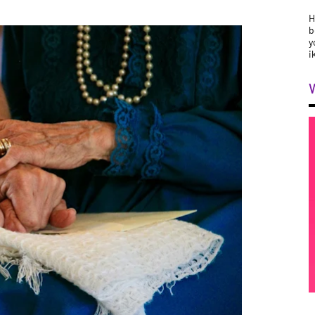
H
b
y
i