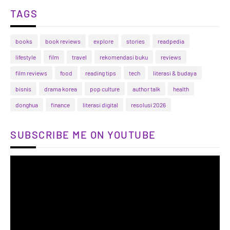
TAGS
books
book reviews
explore
stories
readpedia
lifestyle
film
travel
rekomendasi buku
reviews
film reviews
food
reading tips
tech
literasi & budaya
bisnis
drama korea
pop culture
author talk
health
donghua
finance
literasi digital
resolusi 2026
SUBSCRIBE ME ON YOUTUBE