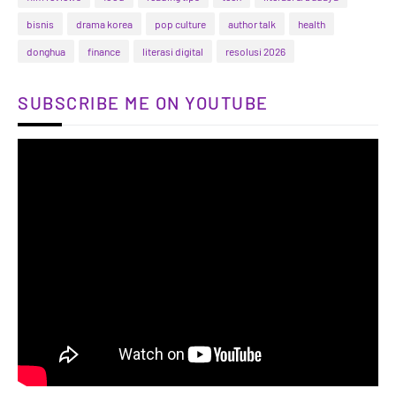
bisnis
drama korea
pop culture
author talk
health
donghua
finance
literasi digital
resolusi 2026
SUBSCRIBE ME ON YOUTUBE