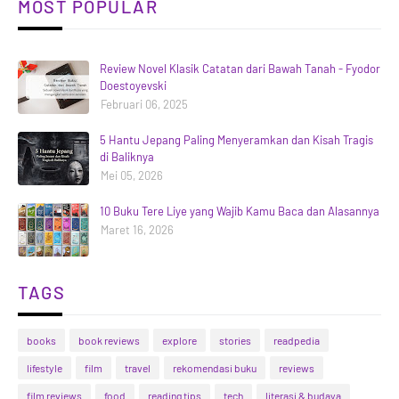
MOST POPULAR
Review Novel Klasik Catatan dari Bawah Tanah - Fyodor
Doestoyevski
Februari 06, 2025
5 Hantu Jepang Paling Menyeramkan dan Kisah Tragis
di Baliknya
Mei 05, 2026
10 Buku Tere Liye yang Wajib Kamu Baca dan Alasannya
Maret 16, 2026
TAGS
books
book reviews
explore
stories
readpedia
lifestyle
film
travel
rekomendasi buku
reviews
film reviews
food
reading tips
tech
literasi & budaya