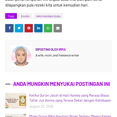
dilapangkan pula rezeki kita untuk kemudian hari.
Tags
books
rekomendasi buku
DIPOSTING OLEH
IRMA
A wife, mom, and freelance writer
ANDA MUNGKIN MENYUKAI POSTINGAN INI
Ketika Qur'an Jatuh di Hati Hamba yang Merasa Biasa:
Tafsir Juz Amma yang Terasa Dekat dengan Kehidupan
August 03, 2026
Mizan Group Bikin Kejutan! Novel Terbaru Minato Kanae