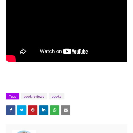
Tags
book reviews
books