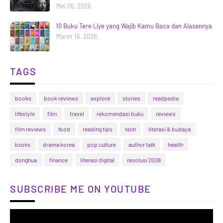
Mei 05, 2026
10 Buku Tere Liye yang Wajib Kamu Baca dan Alasannya
Maret 16, 2026
TAGS
books
book reviews
explore
stories
readpedia
lifestyle
film
travel
rekomendasi buku
reviews
film reviews
food
reading tips
tech
literasi & budaya
bisnis
drama korea
pop culture
author talk
health
donghua
finance
literasi digital
resolusi 2026
SUBSCRIBE ME ON YOUTUBE