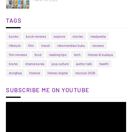
TAGS
books
book reviews
explore
stories
readpedia
lifestyle
film
travel
rekomendasi buku
reviews
film reviews
food
reading tips
tech
literasi & budaya
bisnis
drama korea
pop culture
author talk
health
donghua
finance
literasi digital
resolusi 2026
SUBSCRIBE ME ON YOUTUBE