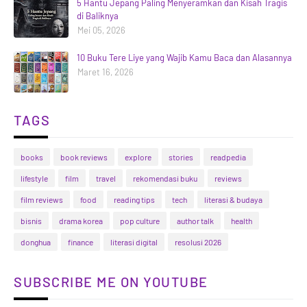
5 Hantu Jepang Paling Menyeramkan dan Kisah Tragis
di Baliknya
Mei 05, 2026
10 Buku Tere Liye yang Wajib Kamu Baca dan Alasannya
Maret 16, 2026
TAGS
books
book reviews
explore
stories
readpedia
lifestyle
film
travel
rekomendasi buku
reviews
film reviews
food
reading tips
tech
literasi & budaya
bisnis
drama korea
pop culture
author talk
health
donghua
finance
literasi digital
resolusi 2026
SUBSCRIBE ME ON YOUTUBE